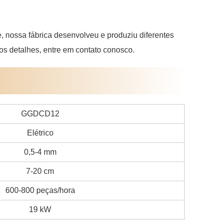
 nossa fábrica desenvolveu e produziu diferentes
os detalhes, entre em contato conosco.
GGDCD12
Elétrico
0,5-4 mm
7-20 cm
600-800 peças/hora
19 kW