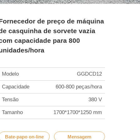
Fornecedor de preço de máquina
de casquinha de sorvete vazia
com capacidade para 800
unidades/hora
Modelo
GGDCD12
Capacidade
600-800 peças/hora
Tensão
380 V
Tamanho
1700*1700*1250 mm
Bate-papo on-line
Mensagem