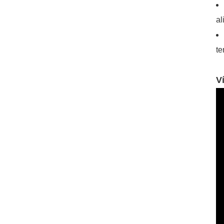
al
te
V