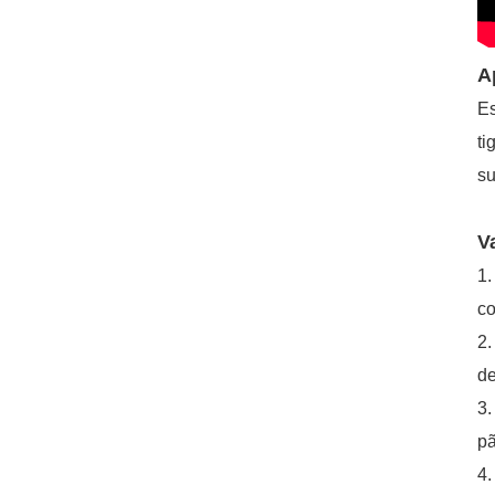
A
Es
ti
su
V
1.
co
2.
de
3.
pã
4.