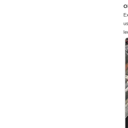
O
Ex
us
le