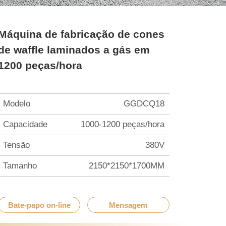
Máquina de fabricação de cones
de waffle laminados a gás em
1200 peças/hora
Modelo
GGDCQ18
Capacidade
1000-1200 peças/hora
Tensão
380V
Tamanho
2150*2150*1700MM
Bate-papo on-line
Mensagem