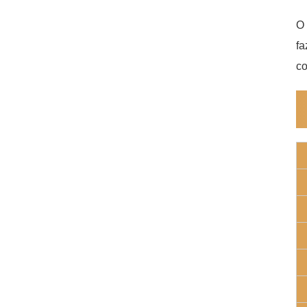
O 
fa
co