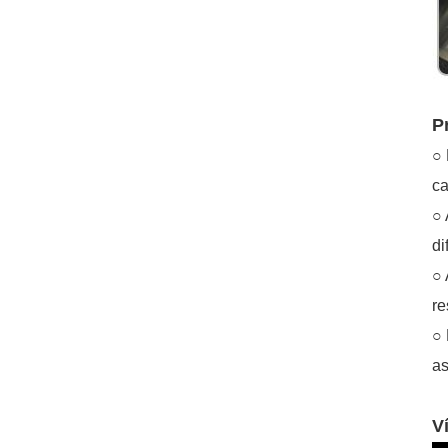
P
○ 
ca
○ 
di
○ 
re
○ 
as
V