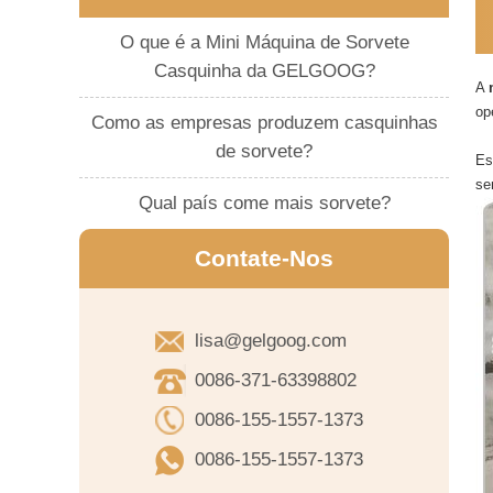
O que é a Mini Máquina de Sorvete
Casquinha da GELGOOG?
A
op
Como as empresas produzem casquinhas
de sorvete?
Es
se
Qual país come mais sorvete?
Contate-Nos
lisa@gelgoog.com
0086-371-63398802
0086-155-1557-1373
0086-155-1557-1373