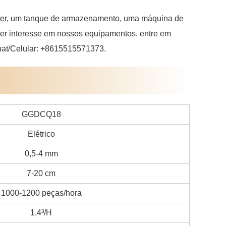
ater, um tanque de armazenamento, uma máquina de
iver interesse em nossos equipamentos, entre em
hat/Celular: +8615515571373.
GGDCQ18
Elétrico
0,5-4 mm
7-20 cm
1000-1200 peças/hora
1,4³/H