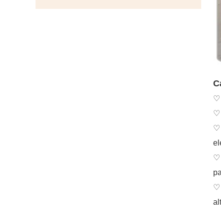
C
♡ 
♡ 
♡ 
el
♡ 
pa
♡ 
al