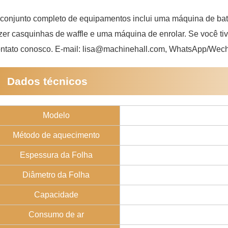
conjunto completo de equipamentos inclui uma máquina de b
zer casquinhas de waffle e uma máquina de enrolar. Se você t
ntato conosco. E-mail: lisa@machinehall.com, WhatsApp/Wec
Dados técnicos
Modelo
Método de aquecimento
Espessura da Folha
Diâmetro da Folha
Capacidade
Consumo de ar