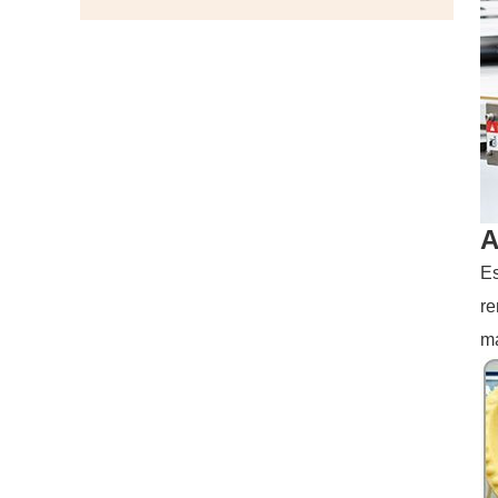
A
Es
re
má