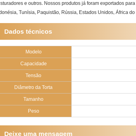
sturadores e outros. Nossos produtos já foram exportados para
donésia, Tunísia, Paquistão, Rússia, Estados Unidos, África do
Dados técnicos
Modelo
Capacidade
Tensão
Diâmetro da Torta
Tamanho
Peso
Deixe uma mensagem