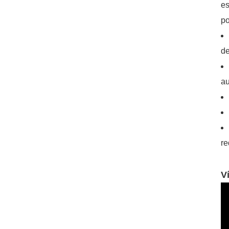
es
po
de
au
re
V