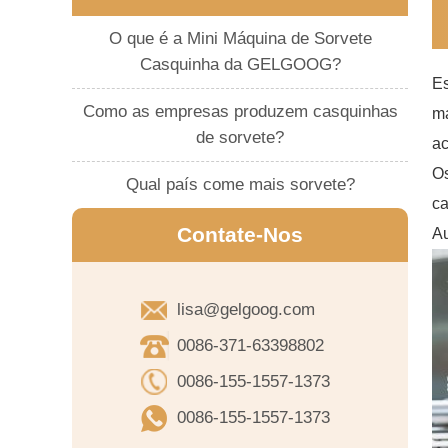
O que é a Mini Máquina de Sorvete
Casquinha da GELGOOG?
Es
Como as empresas produzem casquinhas
ma
de sorvete?
ac
Os
Qual país come mais sorvete?
ca
Contate-Nos
Au
lisa@gelgoog.com
0086-371-63398802
0086-155-1557-1373
0086-155-1557-1373