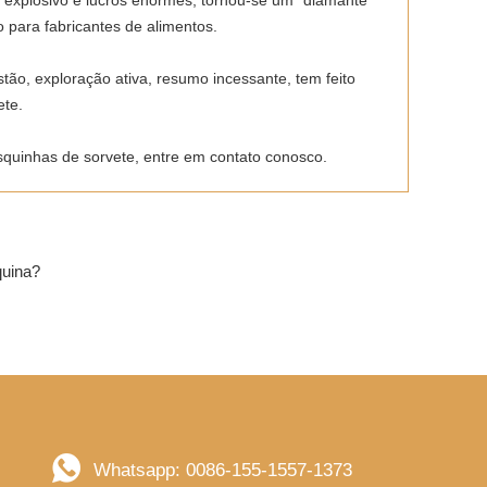
explosivo e lucros enormes, tornou-se um "diamante
 para fabricantes de alimentos.
ão, exploração ativa, resumo incessante, tem feito
ete.
quinhas de sorvete, entre em contato conosco.
quina?
Whatsapp: 0086-155-1557-1373