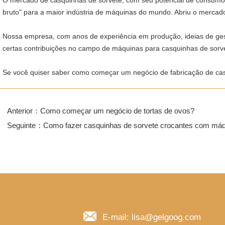
O mercado de casquinhas de sorvete, com seu potencial de consumo 
bruto" para a maior indústria de máquinas do mundo. Abriu o mercado
Nossa empresa, com anos de experiência em produção, ideias de gest
certas contribuições no campo de máquinas para casquinhas de sorv
Se você quiser saber como começar um negócio de fabricação de cas
Anterior：
Como começar um negócio de tortas de ovos?
Seguinte：
Como fazer casquinhas de sorvete crocantes com má
E-mail: lisa@gelgoog.com